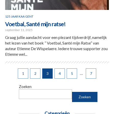
125 JAAR KAA GENT
Voetbal, Santé mijn ratse!
september 11, 2025
Graag jullie aandacht voor een plezant tijdverdrijf, namelijk
het lezen van het boek ” Voetbal, Santé mijn Ratse” van
auteur Etienne De Wispelaere. Iedere trouwe supporter zou
Etienne wel...
…
1
2
3
4
5
7
Zoeken
Zoeken
Categorieën