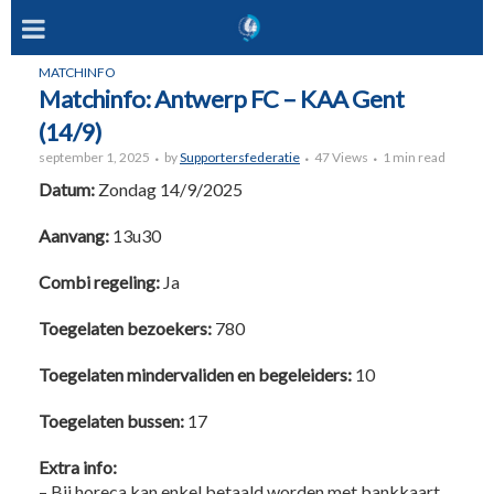
MATCHINFO
Matchinfo: Antwerp FC – KAA Gent
(14/9)
september 1, 2025
by
Supportersfederatie
47 Views
1 min read
Datum:
Zondag 14/9/2025
Aanvang:
13u30
Combi regeling:
Ja
Toegelaten bezoekers:
780
Toegelaten mindervaliden en begeleiders:
10
Toegelaten bussen:
17
Extra info:
– Bij horeca kan enkel betaald worden met bankkaart.